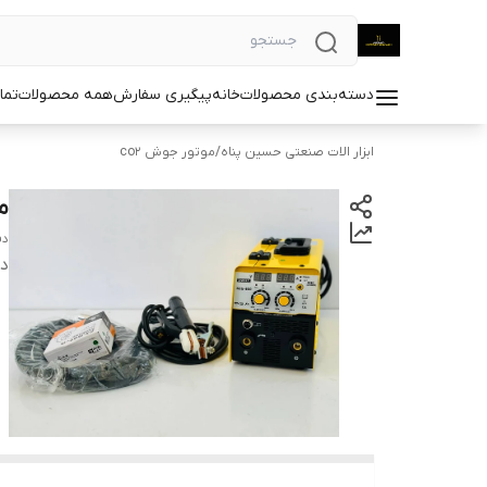
دسته‌بندی محصولات
خانه
پیگیری سفارش
همه محصولات
تما
ابزار الات صنعتی حسین پناه
/
موتور جوش co2
موتو
دف
دس