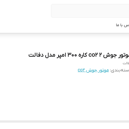
س با ما
ر جوش co2 ۲ کاره ۳۰۰ امپر مدل دفالت
الت
ته‌بندی
:
موتور جوش co2