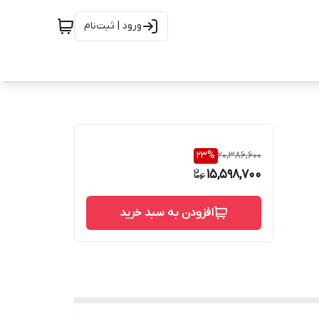
ورود | ثبت‌نام
23
%
20,386,600
15,598,700
افزودن به سبد خرید