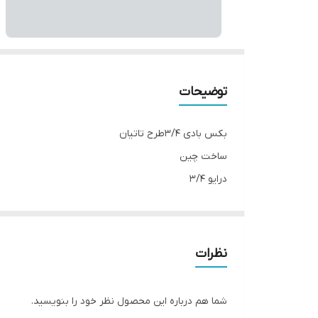
توضیحات
بکس بادی ۳/۴طرح تاتیان
ساخت چین
درایو ۳/۴
چپگرد /راستگرد
۱۲۰۰ نیوتونمتر
۴۶۰۰دور در دقیقه
نظرات
۶/۳بار
۹۰درجه باد
شما هم درباره این محصول نظر خود را بنویسید.
الن و کوپلینگ نری