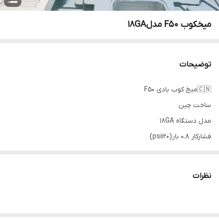
میخکوب F50 مدل18GA
توضیحات
🇨🇳میخ کوب بادی F50
ساخت چین
مدل دستگاه 18GA
فشارکار 0.8 بار(psi120)
ظرفیت میخ 1.25~~1.0 میلی متر
ظرفیت ناخن 10~50میلی متر
نظرات
ظرفیت خشاب 100 عدد
ورودی هوا: 1/4 "NPT
وزن دستگاه 1.5 کیلو گرم