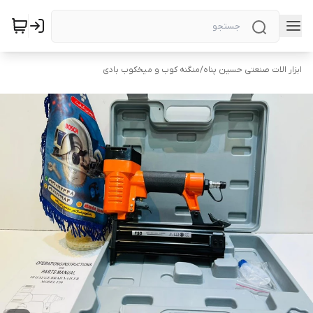
ابزار الات صنعتی حسین پناه
/
منگنه کوب و میخکوب بادی