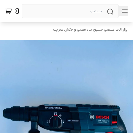
ابزار الات صنعتی حسین پناه
/
هلتی و چکش تخریب