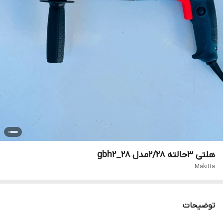
هلتی ۳حالته 2/28مدل gbh2_28
Makitta
توضیحات