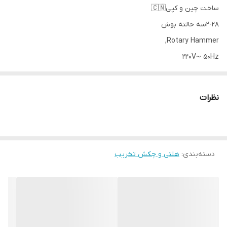
ساخت چین و کپی🇨🇳
2-28سه حالته بوش
Rotary Hammer,
220V~ 50Hz
650W
0-1100r/min
نظرات
026mm
قلم ۲عدد
مته ۳عدد
دسته‌بندی
:
سه نظام اضافه و جعبه دار
هلتی و چکش تخریب