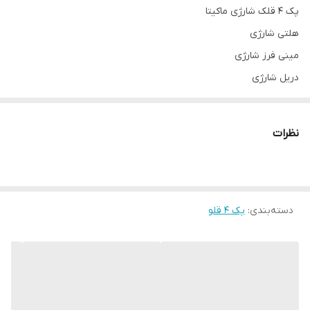
پک ۴ قلک شارژی ماکیتا
هلتی شارژی
مینی فرز شارژی
دریل شارژی
بکس شارژی
جعبه دار محکم
نظرات
۲ باطری ۱۰ سلولی
شارژر صنعتی
دسته‌بندی
:
پک ۴ قلو