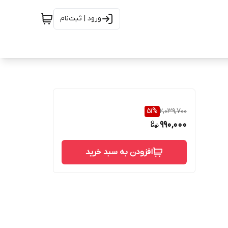
ورود | ثبت‌نام
51
%
2,039,700
990,000
افزودن به سبد خرید