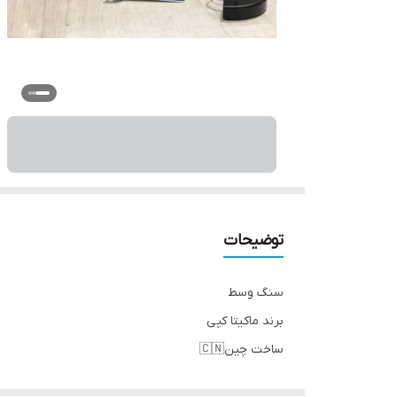
توضیحات
سنگ وسط
برند ماکیتا کپی
ساخت چین🇨🇳
مدل ۴۰۷۵