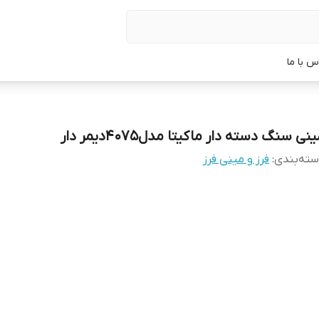
س با ما
نی سنگ دسته دار ماکیتا مدل4075دیمر دار
ته‌بندی
:
فرز و مینی فرز