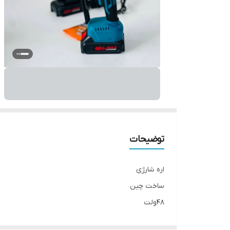
توضیحات
اره شارژی
ساخت چین
۴۸ولت
۲ باطری