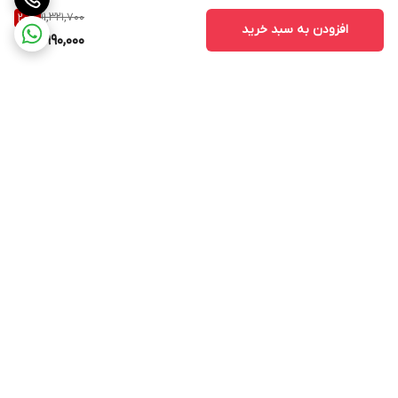
11,321,700
20
%
افزودن به سبد خرید
8,990,000
برگشت به بالا
ارسال ویژه
پشتیبانی ۲۴ ساعته
پرداخت در محل