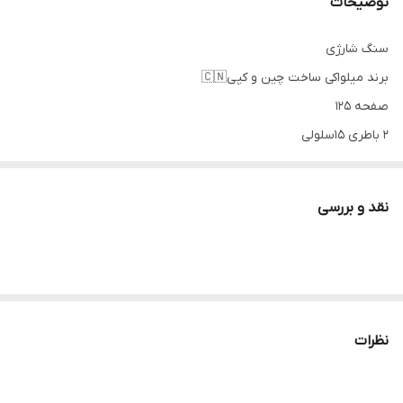
توضیحات
سنگ شارژی
برند میلواکی ساخت چین و کپی🇨🇳
صفحه ۱۲۵
۲ باطری ۱۵سلولی
جعبه مقاوم
دارای ۳ سرعت
نقد و بررسی
همراه دسته کمکی
اچار صفحه
محافظ صفحه
نظرات