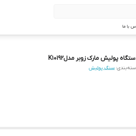
س با ما
تگاه پولیش مارک زوبر مدلK10192
ته‌بندی
:
سنگ پولیش