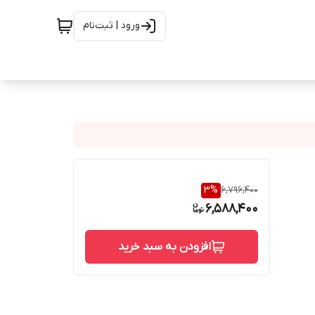
ورود | ثبت‌نام
3
%
6,796,400
6,588,400
افزودن به سبد خرید