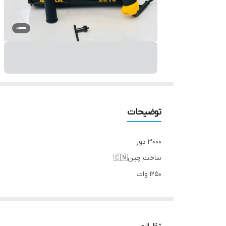
توضیحات
3000 دور
ساخت چین🇨🇳
۱۲۵۰ وات
دیمر دار
چکشی
گیربکسی