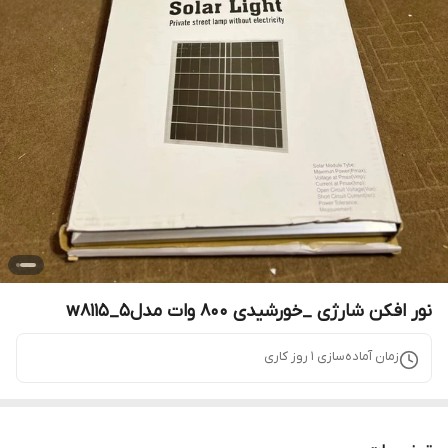
نور افکن شارژی _خورشیدی ۸۰۰ وات مدلw8115_5
زمان آماده‌سازی
1
روز کاری