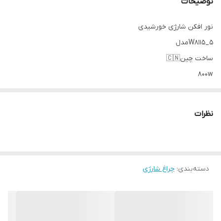
توضیحات
نور افکن شارژی خورشیدی
W8115_5مدل
ساخت چین🇨🇳
800w
ريموت كنترل
پنل خورشيدى
نظرات
شارژ با نور خورشيد و لامپ
قابلیت تنظیم نور
دسته‌بندی
:
چراغ شارژی