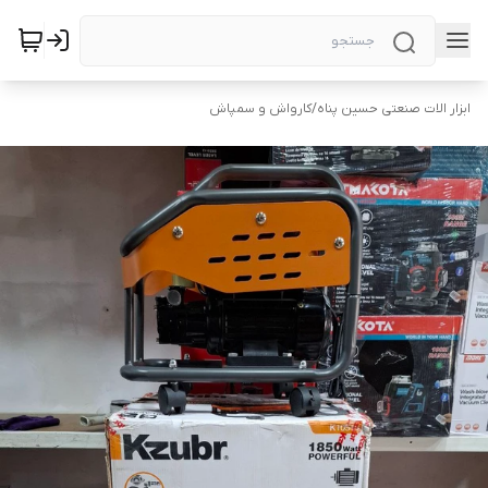
ابزار الات صنعتی حسین پناه
/
کارواش و سمپاش