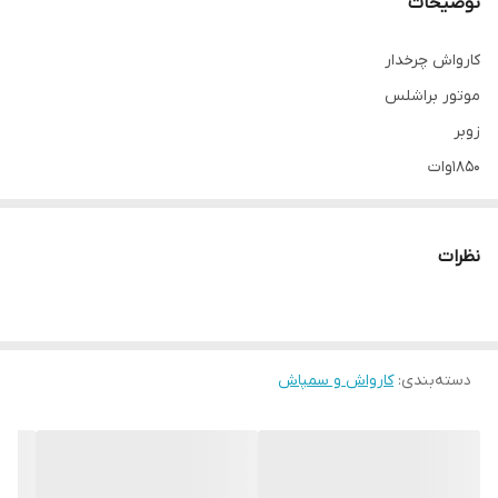
توضیحات
کارواش چرخدار
موتور براشلس
زوبر
۱۸۵۰وات
ساخت چین🇨🇳
شلنگ/لنس/صافی/
نظرات
دسته‌بندی
:
کارواش و سمپاش