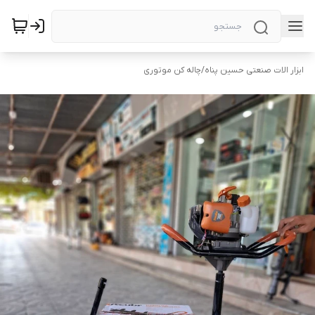
ابزار الات صنعتی حسین پناه
/
چاله کن موتوری