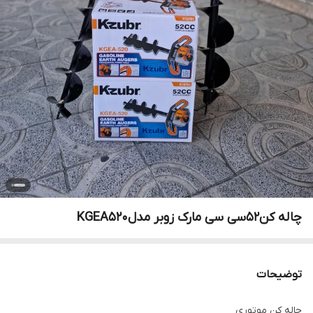
چاله کن۵۲سی سی مارک زوبر مدلKGEA520
توضیحات
چاله کن موتوری