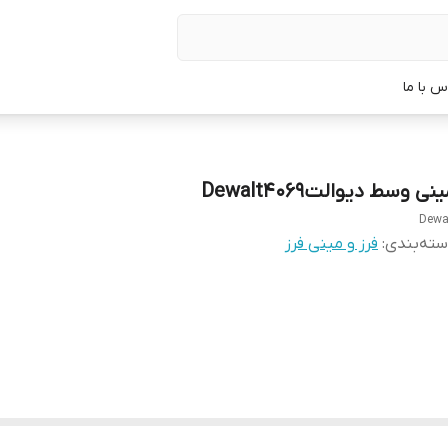
س با ما
نی وسط دیوالتDewalt4069
Dewa
ته‌بندی
:
فرز و مینی فرز