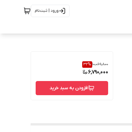
ورود | ثبت‌نام
32
%
10,069,800
6,790,000
افزودن به سبد خرید