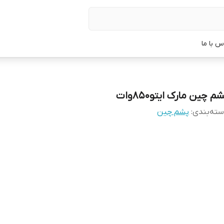
س با ما
م چین مارک ایتو۸۵۰وات
ته‌بندی
:
پشم چین