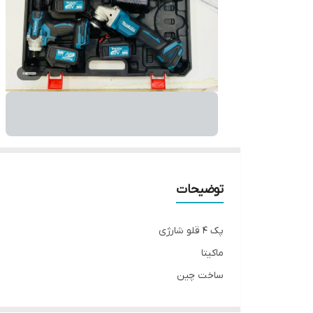
توضیحات
پک ۴ قلو شارژی
ماکیتا
ساخت چین
هلتی/ دریل /سنگ/بکس