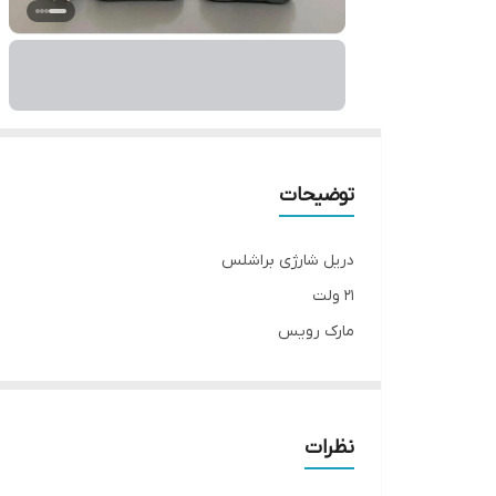
توضیحات
دریل شارژی براشلس
۲۱ ولت
مارک رویس
ساخت چین (اصلی و شرکتی)
۲ باطری.
۳حالته،چکشی و دریل و پیچبند
نظرات
تورکمتر دار