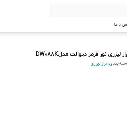
س با ما
از لیزری نور قرمز دیوالت مدل DW088K
ته‌بندی
:
تراز لیزری