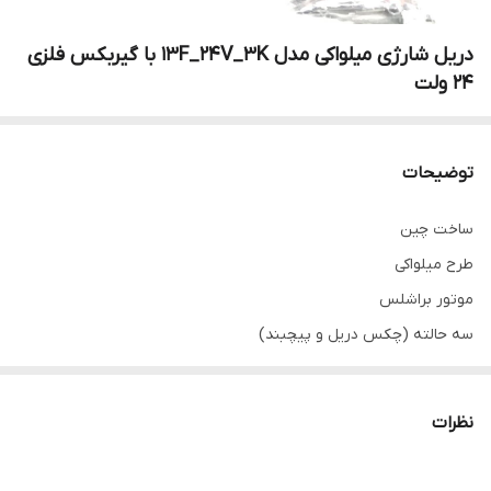
دریل شارژی میلواکی مدل 13F_24V_3K با گیربکس فلزی
۲۴ ولت
توضیحات
ساخت چین
طرح میلواکی
موتور براشلس
سه حالته (چکس دریل و پیچبند)
۲۴ولت
۲باطری
نظرات
ابزار دار
مته۱۳