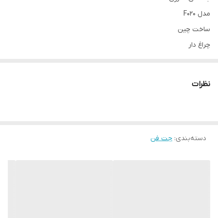
مدل F020
ساخت چین
چراغ دار
دارای سری جارو
کابل شارژز
نظرات
تنظیم سرعت
مناسب برای کمپ و اتشزا و .....
دسته‌بندی
:
جت فن