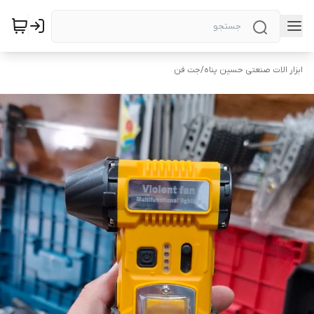
ابزار الات صنعتی حسین پناه
/
جت فن