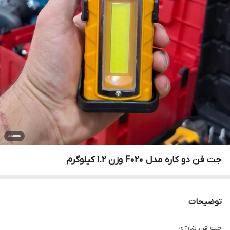
جت فن دو کاره مدل F020 وزن ۱.۲ کیلوگرم
توضیحات
جت فن شارژی