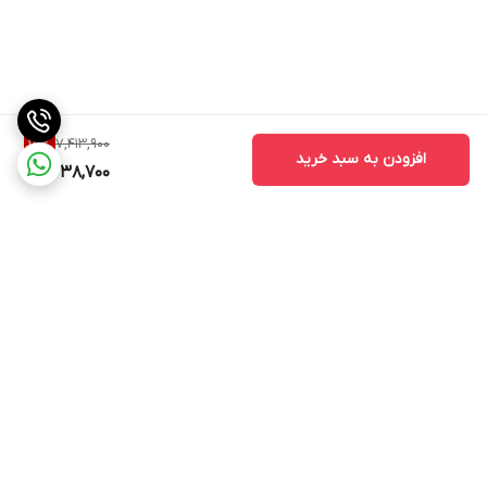
7,413,900
15
%
افزودن به سبد خرید
6,238,700
برگشت به بالا