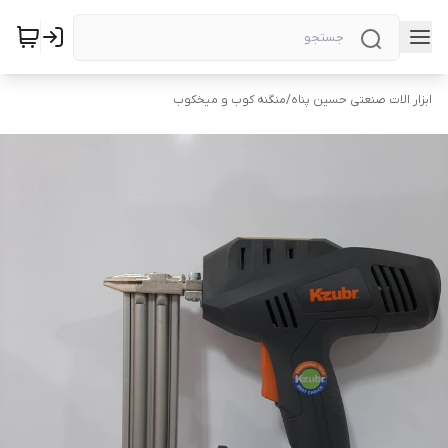
ابزار الات صنعتی حسین پناه
/
منگنه کوب و میخکوب