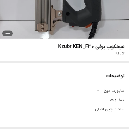
میخکوب برقی Kzubr KEN_F30
Kzubr
توضیحات
ساپورت میخ ۱_۳
۱۸۰۰ وات
ساخت چین اصلی