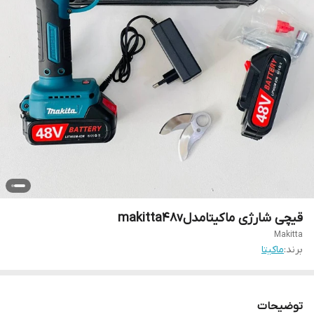
قیچی شارژی ماکیتامدلmakitta48v
Makitta
برند:
ماکیتا
توضیحات