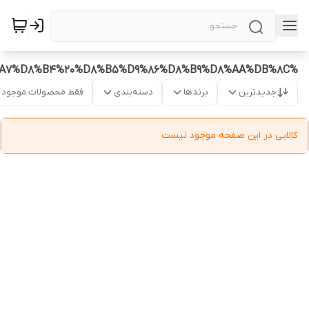
%DA%A9%D8%A7%D8%B1%D9%88%D8%A7%D8%B4%20%D8%B5%D9%86%D8%B9%D8%AA%DB%8C
جدیدترین
برندها
دسته‌بندی
فقط محصولات موجود
کالایی در این صفحه موجود نیست