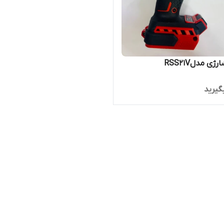
ی مدلRSS۲۱V
گیرید