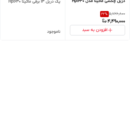
دریل چکشی ماکیتا مدل Hp1630
پک دریل 13 برقی ماکیتا Hp1630
5,766,800
22
%
4,490,000
افزودن به سبد
ناموجود