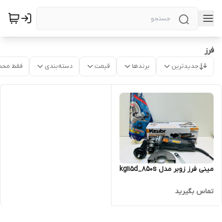
فرز
جدیدترین
برندها
قیمت
دسته‌بندی
فقط محص
مینی فرز زوبر مدل kg115d_850s
تماس بگیرید