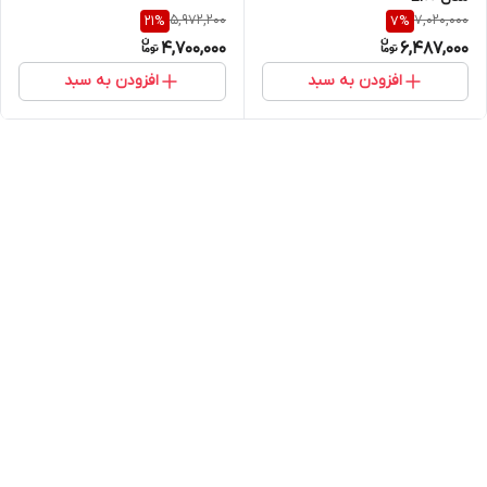
5,972,200
7,020,000
21
%
7
%
4,700,000
6,487,000
افزودن به سبد
افزودن به سبد