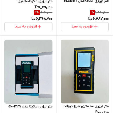
متر لیزری kzubrمدل KLDM100
متر لیزری ماکوتا۱۰۰متری
مدلTm_es
7,020,000
6,580,600
9
%
1
%
6,368,700
6,487,000
افزودن به سبد
افزودن به سبد
متر لیزری ۱۰۰ متری طرح دیوالت
متر لیزری ماکیتا مدل e100mm
مدل E100