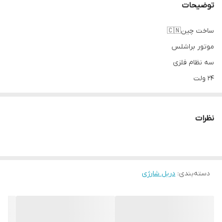
توضیحات
ساخت چین🇨🇳
موتور براشلس
سه نظام فلزی
۲۴ ولت
۲باطری
جعبه دار
نظرات
پد پولیشر
ابزار دار
۳حالته (دریل _پیچبند وچکش )
دسته‌بندی
:
دور سرعتی و قدرتی
دریل شارژی
چپگرد و راستگرد