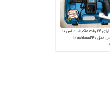
دریل شارژی ۲۴ ولت ماکیتابراشلس با
 brushless24v