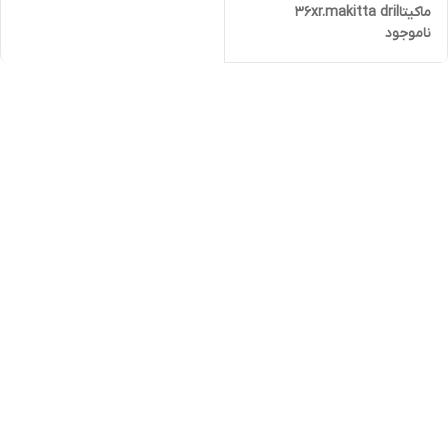
ماکیتا36xr.makitta dril
ناموجود