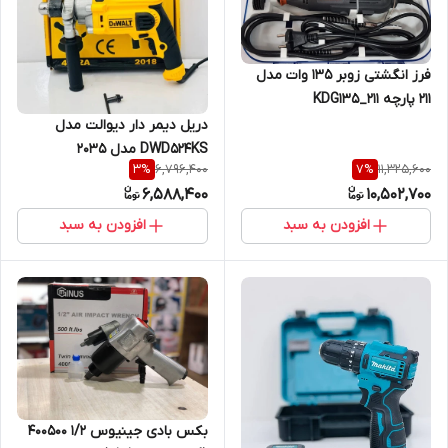
فرز انگشتی زوبر ۱۳۵ وات مدل
۲۱۱ پارچه KDG135_211
دریل دیمر دار دیوالت مدل
DWD524KS مدل ۲۰۳۵
6,796,400
11,325,600
3
%
7
%
6,588,400
10,502,700
افزودن به سبد
افزودن به سبد
بکس بادی جینیوس ۱/۲ 400500