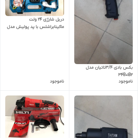
دریل شارژی ۲۴ ولت
ماکیتابراشلس با پد پولیش مدل
brushless24v
بکس بادی ۳/۴تاتیان مدل
34B01B2
ناموجود
ناموجود