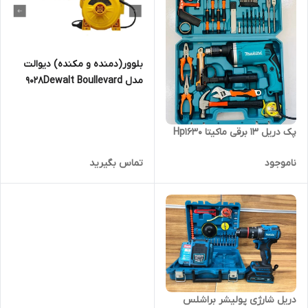
بلوور(دمنده و مکنده) دیوالت
مدل 9028Dewalt Boullevard
پک دریل 13 برقی ماکیتا Hp1630
ناموجود
تماس بگیرید
دریل شارژی پولیشر براشلس