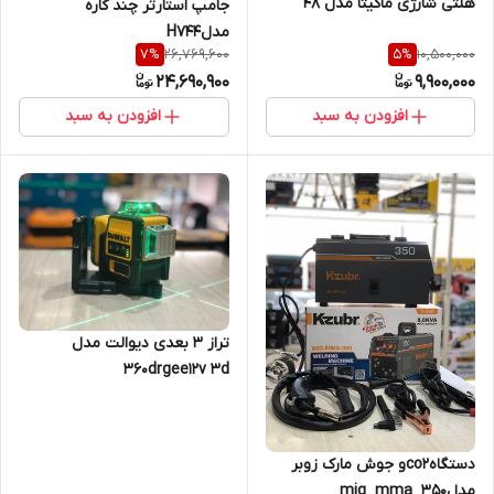
هلتی شارژی ماکیتا مدل ۴۸
جامپ استارتر چند کاره
مدلH744
26,769,600
10,500,000
7
%
5
%
24,690,900
9,900,000
افزودن به سبد
افزودن به سبد
تراز ۳ بعدی دیوالت مدل
360drgee12v 3d
دستگاهco2و جوش مارک زوبر
مدلmig_mma_350