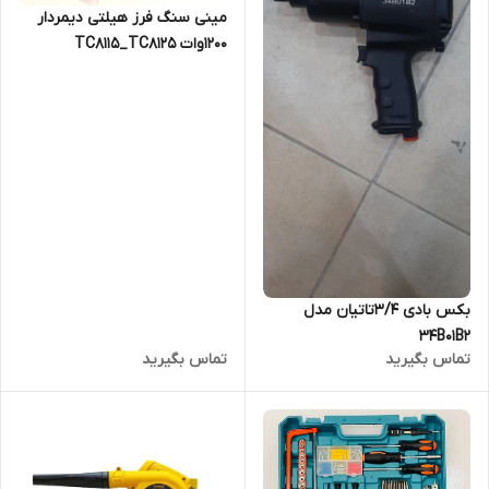
مینی سنگ فرز هیلتی دیمردار
۱۲۰۰وات TC8115_TC8125
بکس بادی ۳/۴تاتیان مدل
34B01B2
تماس بگیرید
تماس بگیرید