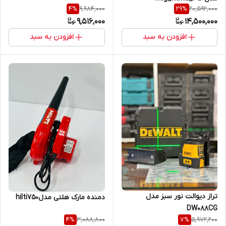
9,984,000
20,592,000
4
%
29
%
9,516,000
14,500,000
افزودن به سبد
افزودن به سبد
تراز دیوالت نور سبز مدل
دمنده مارک هلتی مدلhilti750
DW088CG
3,088,800
5,972,200
4
%
7
%