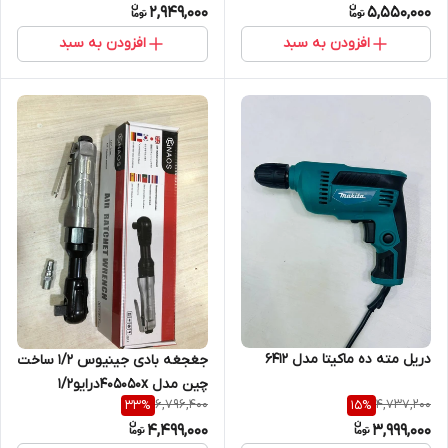
2,949,000
5,550,000
افزودن به سبد
افزودن به سبد
دریل مته ده ماکیتا مدل 6412
جغجغه بادی جینیوس ۱/۲ ساخت
چین مدل 405050xدرایو۱/۲
6,796,400
4,737,200
33
%
15
%
4,499,000
3,999,000