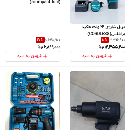
(air impact tool)
دریل شارژی ۲۴ ولت ماکیتا
براشلس(CORDLESS)
8,648,900
13,796,900
20
%
10
%
6,899,000
12,355,200
افزودن به سبد
افزودن به سبد